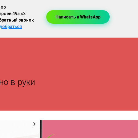
Бор
ероев 49а к2
Написать в WhatsApp
братный звонок
 добраться
но в руки