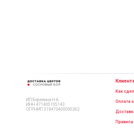
Клиент
Как сдел
ИП Березина Н.А.
Оплата з
ИНН 471405105143
ОГРНИП 319470400095362
Доставк
Правила